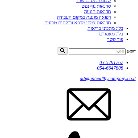
שבוע וולנס במשרד
סדנאות גוף נפש
סדנאות תנועה
רפואה מונעת במקום העבודה
סדנאות צמחי מרפא ורוקחות טבעית
בלוג מתכוני בריאות
בלוג מאמרים
צור קשר
חפש
03-5791767
054-6647808
adi@inhealthycompany.co.il