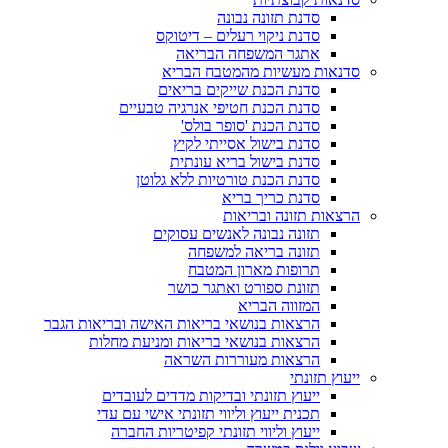
סדנת תזונה נבונה
סדנת ניקוי רעלים – דיטוקס
אתגר המשפחה הבריאה
סדנאות מעשיות מהמטבח הבריא
סדנת הכנת שייקים בריאים
סדנת הכנת חטיפי אנרגיה טבעיים
סדנת הכנת 'סופר בולס'
סדנת בישול אסייתי לקיץ
סדנת בישול בריא עונתית
סדנת הכנת טורטיות ללא גלוטן
סדנת כריך בריא
הרצאות תזונה ובריאות
תזונה נבונה לאנשים עסוקים
תזונה בריאה למשפחה
תרופות מארון המטבח
תזונת ספורט ואתגר כושר
המזווה הבריא
הרצאות בנושאי בריאות האישה ובריאות הגבר
הרצאות בנושאי בריאות ומניעת מחלות
הרצאות מעוררות השראה
ייעוץ תזונתי
ייעוץ תזונתי ובדיקות מדדים לעובדים
תכנית ייעוץ וליווי תזונתי אישי עם עדי
ייעוץ וליווי תזונתי קפיטריות החברה