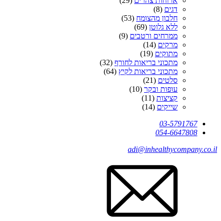
ארוחות צהרים
(29)
דגים
(8)
חלבון מהצומח
(53)
ללא גלוטן
(69)
ממרחים ורטבים
(9)
מרקים
(14)
מתוקים
(19)
מתכוני בריאות לחורף
(32)
מתכוני בריאות לקיץ
(64)
סלטים
(21)
עופות ובקר
(10)
קציצות
(11)
שייקים
(14)
03-5791767
054-6647808
adi@inhealthycompany.co.il