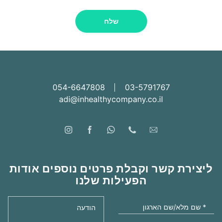
סדנאות תנועה
עמדת ארוחת בוקר
הרצאות מעוררות השראה
שלח
דוכן ישראלי ליום העצמאות
רפואה מונעת במקום העבודה
סדנאות צמחי מרפא ורוקחות טבעית
עמדת קישים, טורטיות וסלטים לשבועות
054-6647808
03-5791767
adi@inhealthycompany.co.il
ליצירת קשר וקבלת פרטים נוספים אודות
הפעילות שלנו