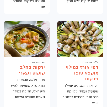
פחות ירוקים, ללא חריף…
ועשירה בירקות. מגוונים
סדנאות תנועה
עמדת ארוחת בוקר
הרצאות מעוררות השראה
עם…
דוכן ישראלי ליום העצמאות
רפואה מונעת במקום העבודה
סדנאות צמחי מרפא ורוקחות טבעית
עמדת קישים, טורטיות וסלטים לשבועות
בלוג מתכונים
ארוחות ערב
דפי אורז במילוי
ירקות בחלב
מוקפץ טופו
קוקוס וקארי
וירקות
מנה נפלאה מהמטבח
דפי אורז המכילים עמילן
התאילנדי, מתאימה לקיץ
שעועית ועמילן טפיוקה,
הישראלי, חריפה במידה
כבר מזמן מככבים כתחליף
שאתם אוהבים ומלאת…
בריא…