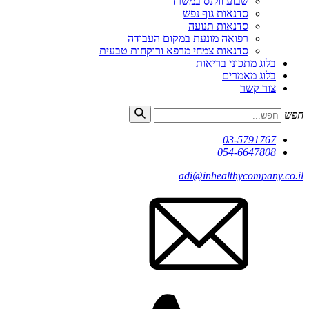
שבוע וולנס במשרד
סדנאות גוף נפש
סדנאות תנועה
רפואה מונעת במקום העבודה
סדנאות צמחי מרפא ורוקחות טבעית
בלוג מתכוני בריאות
בלוג מאמרים
צור קשר
חפש
03-5791767
054-6647808
adi@inhealthycompany.co.il