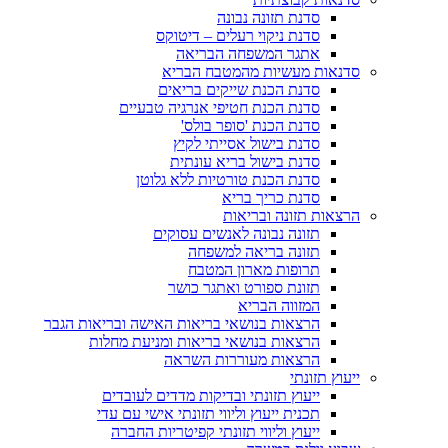
סדנת תזונה נבונה
סדנת ניקוי רעלים – דיטוקס
אתגר המשפחה הבריאה
סדנאות מעשיות מהמטבח הבריא
סדנת הכנת שייקים בריאים
סדנת הכנת חטיפי אנרגיה טבעיים
סדנת הכנת 'סופר בולס'
סדנת בישול אסייתי לקיץ
סדנת בישול בריא עונתית
סדנת הכנת טורטיות ללא גלוטן
סדנת כריך בריא
הרצאות תזונה ובריאות
תזונה נבונה לאנשים עסוקים
תזונה בריאה למשפחה
תרופות מארון המטבח
תזונת ספורט ואתגר כושר
המזווה הבריא
הרצאות בנושאי בריאות האישה ובריאות הגבר
הרצאות בנושאי בריאות ומניעת מחלות
הרצאות מעוררות השראה
ייעוץ תזונתי
ייעוץ תזונתי ובדיקות מדדים לעובדים
תכנית ייעוץ וליווי תזונתי אישי עם עדי
ייעוץ וליווי תזונתי קפיטריות החברה