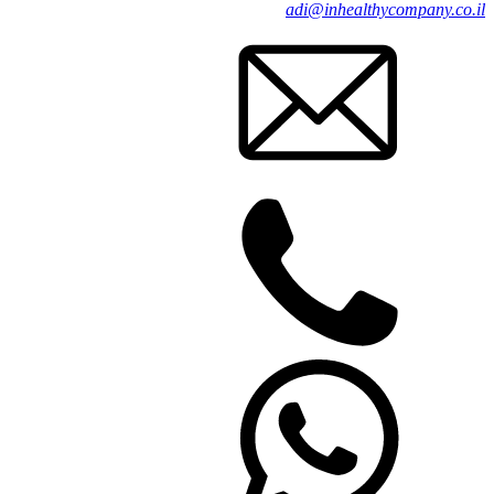
adi@inhealthycompany.co.il