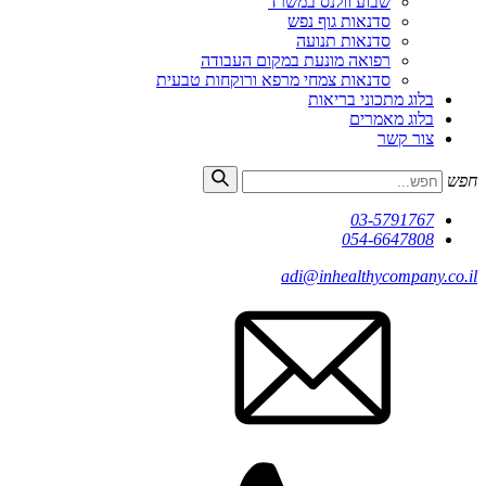
שבוע וולנס במשרד
סדנאות גוף נפש
סדנאות תנועה
רפואה מונעת במקום העבודה
סדנאות צמחי מרפא ורוקחות טבעית
בלוג מתכוני בריאות
בלוג מאמרים
צור קשר
חפש
03-5791767
054-6647808
adi@inhealthycompany.co.il