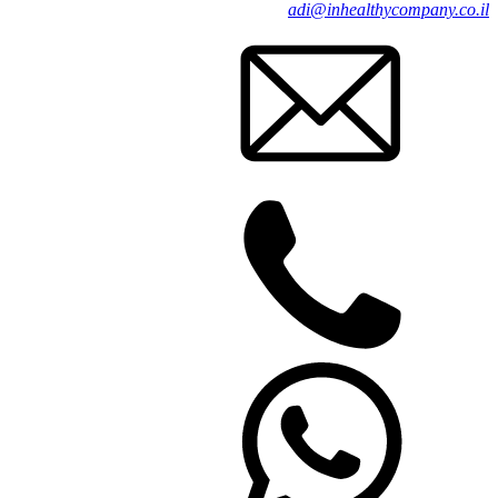
adi@inhealthycompany.co.il