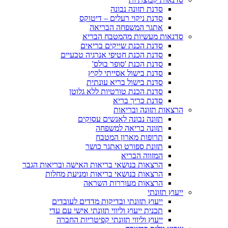
סדנת תזונה נבונה
סדנת ניקוי רעלים – דיטוקס
אתגר המשפחה הבריאה
סדנאות מעשיות מהמטבח הבריא
סדנת הכנת שייקים בריאים
סדנת הכנת חטיפי אנרגיה טבעיים
סדנת הכנת 'סופר בולס'
סדנת בישול אסייתי לקיץ
סדנת בישול בריא עונתית
סדנת הכנת טורטיות ללא גלוטן
סדנת כריך בריא
הרצאות תזונה ובריאות
תזונה נבונה לאנשים עסוקים
תזונה בריאה למשפחה
תרופות מארון המטבח
תזונת ספורט ואתגר כושר
המזווה הבריא
הרצאות בנושאי בריאות האישה ובריאות הגבר
הרצאות בנושאי בריאות ומניעת מחלות
הרצאות מעוררות השראה
ייעוץ תזונתי
ייעוץ תזונתי ובדיקות מדדים לעובדים
תכנית ייעוץ וליווי תזונתי אישי עם עדי
ייעוץ וליווי תזונתי קפיטריות החברה