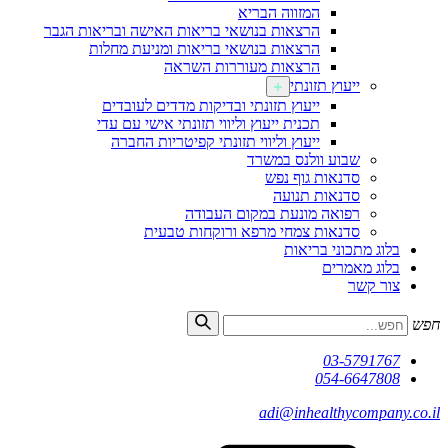
המזווה הבריא
הרצאות בנושאי בריאות האישה ובריאות הגבר
הרצאות בנושאי בריאות ומניעת מחלות
הרצאות מעוררות השראה
ייעוץ תזונתי
ייעוץ תזונתי ובדיקות מדדים לעובדים
תכנית ייעוץ וליווי תזונתי אישי עם עדי
ייעוץ וליווי תזונתי קפיטריות החברה
שבוע וולנס במשרד
סדנאות גוף נפש
סדנאות תנועה
רפואה מונעת במקום העבודה
סדנאות צמחי מרפא ורוקחות טבעית
בלוג מתכוני בריאות
בלוג מאמרים
צור קשר
חפש
03-5791767
054-6647808
adi@inhealthycompany.co.il