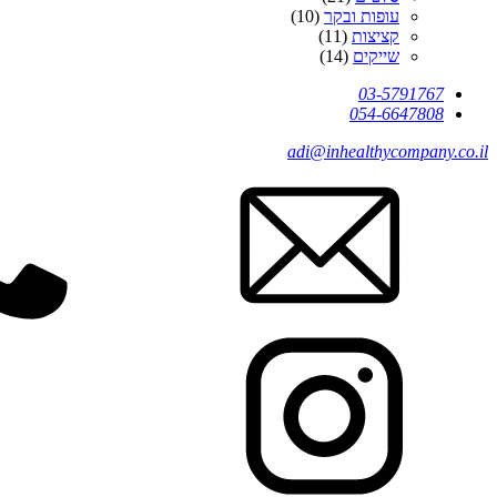
עופות ובקר
(10)
קציצות
(11)
שייקים
(14)
03-5791767
054-6647808
adi@inhealthycompany.co.il