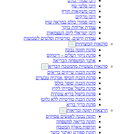
דוכן סמודי בולס
דוכן סלטי שף
דוכן משקאות חורף
דוכן מרקים
דוכן סמודי בולס במראה שוק
עמדת ארוחת בוקר
דוכן ישראלי ליום העצמאות
עמדת קישים, טורטיות וסלטים לשבועות
סדנאות קבוצתיות
סדנת תזונה נבונה
סדנת ניקוי רעלים – דיטוקס
אתגר המשפחה הבריאה
סדנאות מעשיות מהמטבח הבריא
סדנת הכנת שייקים בריאים
סדנת הכנת חטיפי אנרגיה טבעיים
סדנת הכנת 'סופר בולס'
סדנת בישול אסייתי לקיץ
סדנת בישול בריא עונתית
סדנת הכנת טורטיות ללא גלוטן
סדנת כריך בריא
הרצאות תזונה ובריאות
תזונה נבונה לאנשים עסוקים
תזונה בריאה למשפחה
תרופות מארון המטבח
תזונת ספורט ואתגר כושר