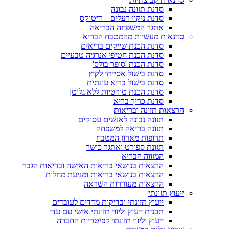
סדנת תזונה נבונה
סדנת ניקוי רעלים – דיטוקס
אתגר המשפחה הבריאה
סדנאות מעשיות מהמטבח הבריא
סדנת הכנת שייקים בריאים
סדנת הכנת חטיפי אנרגיה טבעיים
סדנת הכנת 'סופר בולס'
סדנת בישול אסייתי לקיץ
סדנת בישול בריא עונתית
סדנת הכנת טורטיות ללא גלוטן
סדנת כריך בריא
הרצאות תזונה ובריאות
תזונה נבונה לאנשים עסוקים
תזונה בריאה למשפחה
תרופות מארון המטבח
תזונת ספורט ואתגר כושר
המזווה הבריא
הרצאות בנושאי בריאות האישה ובריאות הגבר
הרצאות בנושאי בריאות ומניעת מחלות
הרצאות מעוררות השראה
ייעוץ תזונתי
ייעוץ תזונתי ובדיקות מדדים לעובדים
תכנית ייעוץ וליווי תזונתי אישי עם עדי
ייעוץ וליווי תזונתי קפיטריות החברה