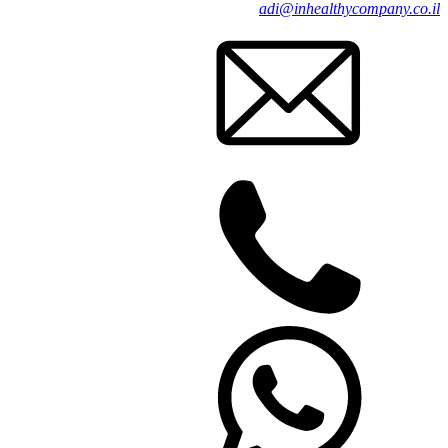
adi@inhealthycompany.co.il