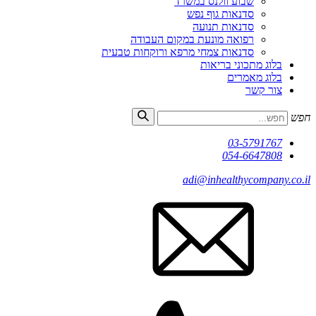
שבוע וולנס במשרד
סדנאות גוף נפש
סדנאות תנועה
רפואה מונעת במקום העבודה
סדנאות צמחי מרפא ורוקחות טבעית
בלוג מתכוני בריאות
בלוג מאמרים
צור קשר
חפש
03-5791767
054-6647808
adi@inhealthycompany.co.il