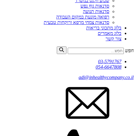
שבוע וולנס במשרד
סדנאות גוף נפש
סדנאות תנועה
רפואה מונעת במקום העבודה
סדנאות צמחי מרפא ורוקחות טבעית
בלוג מתכוני בריאות
בלוג מאמרים
צור קשר
חפש
03-5791767
054-6647808
adi@inhealthycompany.co.il