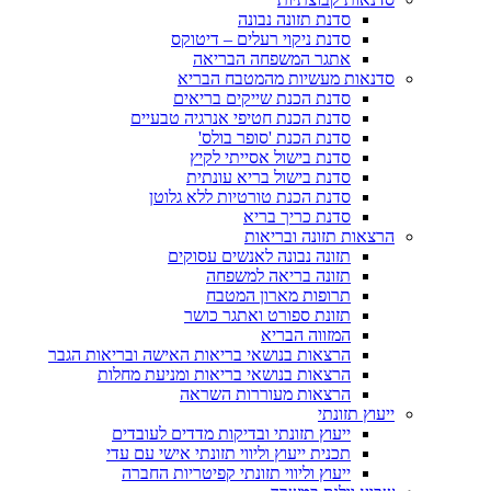
סדנת תזונה נבונה
סדנת ניקוי רעלים – דיטוקס
אתגר המשפחה הבריאה
סדנאות מעשיות מהמטבח הבריא
סדנת הכנת שייקים בריאים
סדנת הכנת חטיפי אנרגיה טבעיים
סדנת הכנת 'סופר בולס'
סדנת בישול אסייתי לקיץ
סדנת בישול בריא עונתית
סדנת הכנת טורטיות ללא גלוטן
סדנת כריך בריא
הרצאות תזונה ובריאות
תזונה נבונה לאנשים עסוקים
תזונה בריאה למשפחה
תרופות מארון המטבח
תזונת ספורט ואתגר כושר
המזווה הבריא
הרצאות בנושאי בריאות האישה ובריאות הגבר
הרצאות בנושאי בריאות ומניעת מחלות
הרצאות מעוררות השראה
ייעוץ תזונתי
ייעוץ תזונתי ובדיקות מדדים לעובדים
תכנית ייעוץ וליווי תזונתי אישי עם עדי
ייעוץ וליווי תזונתי קפיטריות החברה