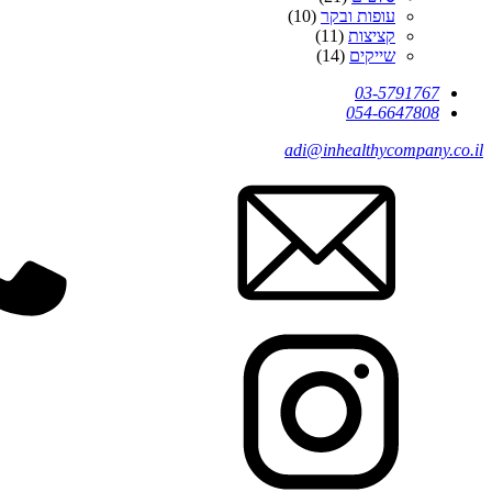
עופות ובקר
(10)
קציצות
(11)
שייקים
(14)
03-5791767
054-6647808
adi@inhealthycompany.co.il