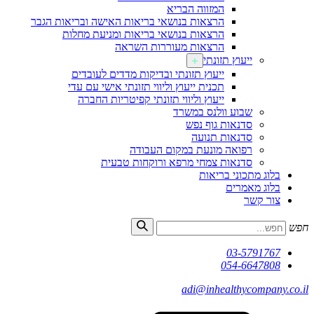
המזווה הבריא
הרצאות בנושאי בריאות האישה ובריאות הגבר
הרצאות בנושאי בריאות ומניעת מחלות
הרצאות מעוררות השראה
ייעוץ תזונתי
ייעוץ תזונתי ובדיקות מדדים לעובדים
תכנית ייעוץ וליווי תזונתי אישי עם עדי
ייעוץ וליווי תזונתי קפיטריות החברה
שבוע וולנס במשרד
סדנאות גוף נפש
סדנאות תנועה
רפואה מונעת במקום העבודה
סדנאות צמחי מרפא ורוקחות טבעית
בלוג מתכוני בריאות
בלוג מאמרים
צור קשר
חפש
03-5791767
054-6647808
adi@inhealthycompany.co.il