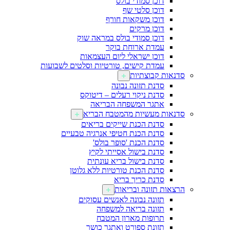
דוכן סמודי בולס
דוכן סלטי שף
דוכן משקאות חורף
דוכן מרקים
דוכן סמודי בולס במראה שוק
עמדת ארוחת בוקר
דוכן ישראלי ליום העצמאות
עמדת קישים, טורטיות וסלטים לשבועות
סדנאות קבוצתיות
סדנת תזונה נבונה
סדנת ניקוי רעלים – דיטוקס
אתגר המשפחה הבריאה
סדנאות מעשיות מהמטבח הבריא
סדנת הכנת שייקים בריאים
סדנת הכנת חטיפי אנרגיה טבעיים
סדנת הכנת 'סופר בולס'
סדנת בישול אסייתי לקיץ
סדנת בישול בריא עונתית
סדנת הכנת טורטיות ללא גלוטן
סדנת כריך בריא
הרצאות תזונה ובריאות
תזונה נבונה לאנשים עסוקים
תזונה בריאה למשפחה
תרופות מארון המטבח
תזונת ספורט ואתגר כושר