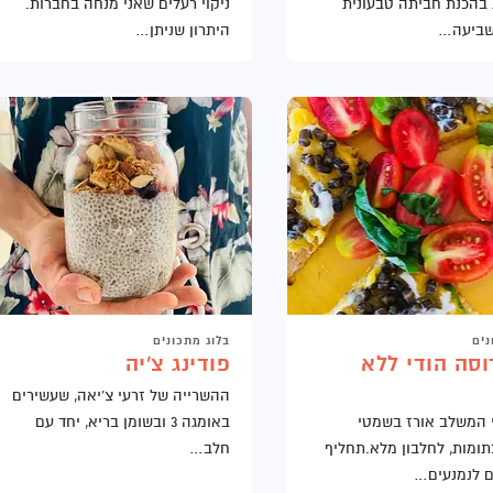
בהכנת חביתה טבעונית
ניקוי רעלים שאני מנחה בחברות.
שביעה…
היתרון שניתן…
נים
בלוג מתכונים
סה הודי ללא
פודינג צ'יה
ההשרייה של זרעי צ'יאה, שעשירים
 המשלב אורז בשמטי
באומגה 3 ובשומן בריא, יחד עם
תומות, לחלבון מלא.תחליף
חלב…
ם לנמנעים…