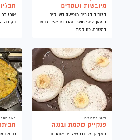
סדנאות תנועה
עמדת ארוחת בוקר
הרצאות מעוררות השראה
מיובשות ושקדים
תבלין, 
הלוביה הטריה מופיעה בשווקים
אורז בר 
דוכן ישראלי ליום העצמאות
רפואה מונעת במקום העבודה
בסמוך לחגי תשרי, ומככבת אצלי רבות
בקנדה וא
במטבח, כתוספת…
סדנאות צמחי מרפא ורוקחות טבעית
עמדת קישים, טורטיות וסלטים לשבועות
בלוג מתכונים
בלוג מתכו
פנקייק כוסמת ובננה
חביתת
פנקייק משודרג שילדים אוהבים
גם אם את