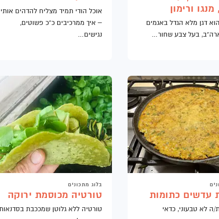
מנגו ורימון
אוכל הודי תמיד מצליח להדהים אותי
הוא דגן מלא הגדל באגמים
– איך ממרכיבים כ"כ פשוטים,
רה"ב, בעל צבע שחור…
נגישים…
נים
בלוג מתכונים
 עדשים כתומות
טורטיה מכוסמת ירוקה
/ה לא טבעוני, כדאי
טורטיה ללא גלוטן שמככבת בסדנאות