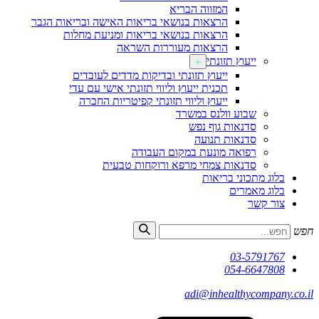
המזווה הבריא
הרצאות בנושאי בריאות האישה ובריאות הגבר
הרצאות בנושאי בריאות ומניעת מחלות
הרצאות מעוררות השראה
ייעוץ תזונתי
ייעוץ תזונתי ובדיקות מדדים לעובדים
תכנית ייעוץ וליווי תזונתי אישי עם עדי
ייעוץ וליווי תזונתי קפיטריות החברה
שבוע וולנס במשרד
סדנאות גוף נפש
סדנאות תנועה
רפואה מונעת במקום העבודה
סדנאות צמחי מרפא ורוקחות טבעית
בלוג מתכוני בריאות
בלוג מאמרים
צור קשר
חפש
03-5791767
054-6647808
adi@inhealthycompany.co.il