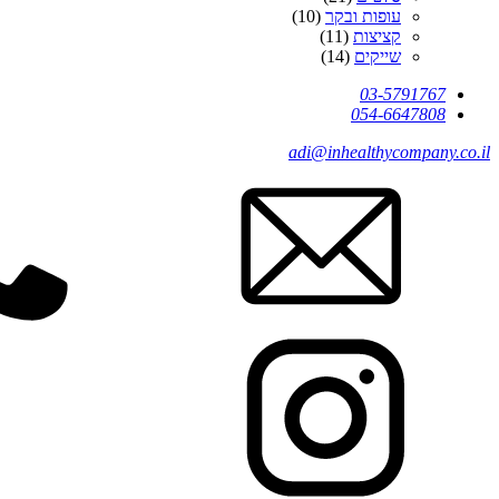
עופות ובקר
(10)
קציצות
(11)
שייקים
(14)
03-5791767
054-6647808
adi@inhealthycompany.co.il