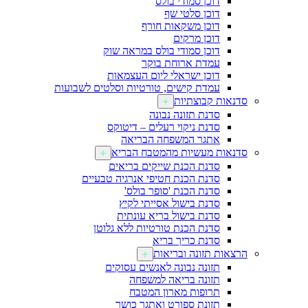
דוכן סמודי בולס
דוכן סלטי שף
דוכן משקאות חורף
דוכן מרקים
דוכן סמודי בולס במראה שוק
עמדת ארוחת בוקר
דוכן ישראלי ליום העצמאות
עמדת קישים, טורטיות וסלטים לשבועות
סדנאות קבוצתיות
סדנת תזונה נבונה
סדנת ניקוי רעלים – דיטוקס
אתגר המשפחה הבריאה
סדנאות מעשיות מהמטבח הבריא
סדנת הכנת שייקים בריאים
סדנת הכנת חטיפי אנרגיה טבעיים
סדנת הכנת 'סופר בולס'
סדנת בישול אסייתי לקיץ
סדנת בישול בריא עונתית
סדנת הכנת טורטיות ללא גלוטן
סדנת כריך בריא
הרצאות תזונה ובריאות
תזונה נבונה לאנשים עסוקים
תזונה בריאה למשפחה
תרופות מארון המטבח
תזונת ספורט ואתגר כושר