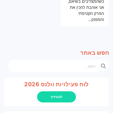
כשהמצליבים בשיאם,
סדנאות תנועה
עמדת ארוחת בוקר
הרצאות מעוררות השראה
אני אוהבת להכין את
המרק הקטיפתי
דוכן ישראלי ליום העצמאות
רפואה מונעת במקום העבודה
והמפנק…
סדנאות צמחי מרפא ורוקחות טבעית
עמדת קישים, טורטיות וסלטים לשבועות
חפש באתר
חפש
לוח פעילויות וולנס 2026
להורדה