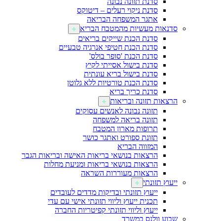
סדנת תזונה נבונה
סדנת ניקוי רעלים – דיטוקס
אתגר המשפחה הבריאה
סדנאות מעשיות מהמטבח הבריא
סדנת הכנת שייקים בריאים
סדנת הכנת חטיפי אנרגיה טבעיים
סדנת הכנת 'סופר בולס'
סדנת בישול אסייתי לקיץ
סדנת בישול בריא עונתית
סדנת הכנת טורטיות ללא גלוטן
סדנת כריך בריא
הרצאות תזונה ובריאות
תזונה נבונה לאנשים עסוקים
תזונה בריאה למשפחה
תרופות מארון המטבח
תזונת ספורט ואתגר כושר
המזווה הבריא
הרצאות בנושאי בריאות האישה ובריאות הגבר
הרצאות בנושאי בריאות ומניעת מחלות
הרצאות מעוררות השראה
ייעוץ תזונתי
ייעוץ תזונתי ובדיקות מדדים לעובדים
תכנית ייעוץ וליווי תזונתי אישי עם עדי
ייעוץ וליווי תזונתי קפיטריות החברה
שבוע וולנס במשרד