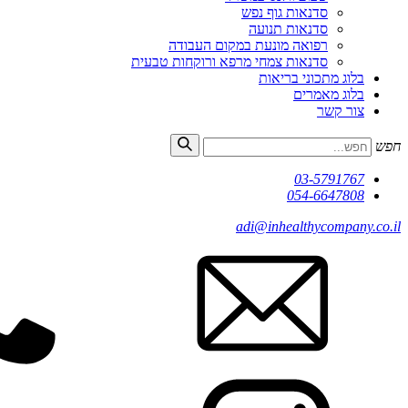
סדנאות גוף נפש
סדנאות תנועה
רפואה מונעת במקום העבודה
סדנאות צמחי מרפא ורוקחות טבעית
בלוג מתכוני בריאות
בלוג מאמרים
צור קשר
חפש
03-5791767
054-6647808
adi@inhealthycompany.co.il