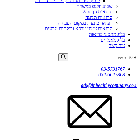
ייעוץ וליווי תזונתי קפיטריות החברה
שבוע וולנס במשרד
סדנאות גוף נפש
סדנאות תנועה
רפואה מונעת במקום העבודה
סדנאות צמחי מרפא ורוקחות טבעית
בלוג מתכוני בריאות
בלוג מאמרים
צור קשר
חפש
03-5791767
054-6647808
adi@inhealthycompany.co.il