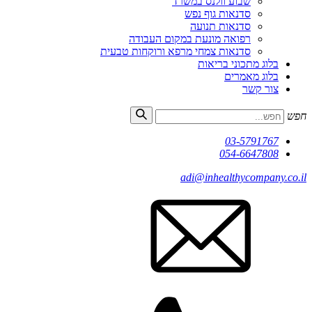
שבוע וולנס במשרד
סדנאות גוף נפש
סדנאות תנועה
רפואה מונעת במקום העבודה
סדנאות צמחי מרפא ורוקחות טבעית
בלוג מתכוני בריאות
בלוג מאמרים
צור קשר
חפש
03-5791767
054-6647808
adi@inhealthycompany.co.il