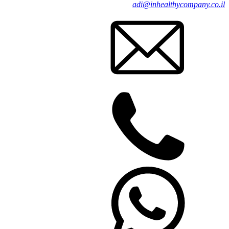
adi@inhealthycompany.co.il