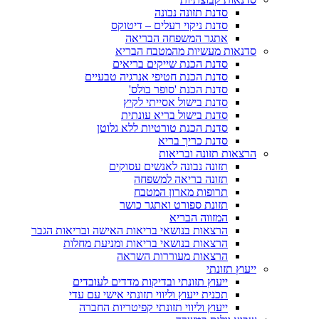
סדנת תזונה נבונה
סדנת ניקוי רעלים – דיטוקס
אתגר המשפחה הבריאה
סדנאות מעשיות מהמטבח הבריא
סדנת הכנת שייקים בריאים
סדנת הכנת חטיפי אנרגיה טבעיים
סדנת הכנת 'סופר בולס'
סדנת בישול אסייתי לקיץ
סדנת בישול בריא עונתית
סדנת הכנת טורטיות ללא גלוטן
סדנת כריך בריא
הרצאות תזונה ובריאות
תזונה נבונה לאנשים עסוקים
תזונה בריאה למשפחה
תרופות מארון המטבח
תזונת ספורט ואתגר כושר
המזווה הבריא
הרצאות בנושאי בריאות האישה ובריאות הגבר
הרצאות בנושאי בריאות ומניעת מחלות
הרצאות מעוררות השראה
ייעוץ תזונתי
ייעוץ תזונתי ובדיקות מדדים לעובדים
תכנית ייעוץ וליווי תזונתי אישי עם עדי
ייעוץ וליווי תזונתי קפיטריות החברה