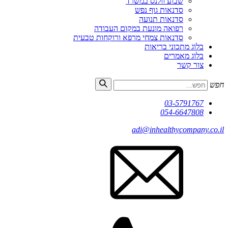
שבוע וולנס במשרד
סדנאות גוף נפש
סדנאות תנועה
רפואה מונעת במקום העבודה
סדנאות צמחי מרפא ורוקחות טבעית
בלוג מתכוני בריאות
בלוג מאמרים
צור קשר
חפש
03-5791767
054-6647808
adi@inhealthycompany.co.il