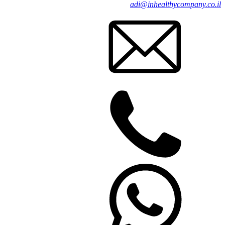
adi@inhealthycompany.co.il