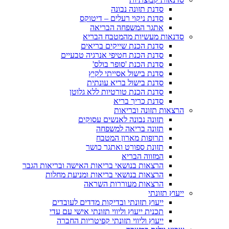
סדנת תזונה נבונה
סדנת ניקוי רעלים – דיטוקס
אתגר המשפחה הבריאה
סדנאות מעשיות מהמטבח הבריא
סדנת הכנת שייקים בריאים
סדנת הכנת חטיפי אנרגיה טבעיים
סדנת הכנת 'סופר בולס'
סדנת בישול אסייתי לקיץ
סדנת בישול בריא עונתית
סדנת הכנת טורטיות ללא גלוטן
סדנת כריך בריא
הרצאות תזונה ובריאות
תזונה נבונה לאנשים עסוקים
תזונה בריאה למשפחה
תרופות מארון המטבח
תזונת ספורט ואתגר כושר
המזווה הבריא
הרצאות בנושאי בריאות האישה ובריאות הגבר
הרצאות בנושאי בריאות ומניעת מחלות
הרצאות מעוררות השראה
ייעוץ תזונתי
ייעוץ תזונתי ובדיקות מדדים לעובדים
תכנית ייעוץ וליווי תזונתי אישי עם עדי
ייעוץ וליווי תזונתי קפיטריות החברה