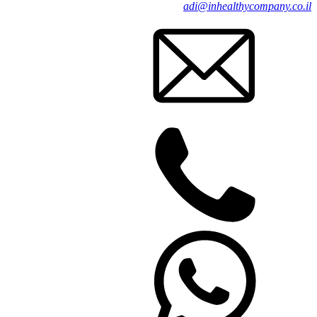
adi@inhealthycompany.co.il