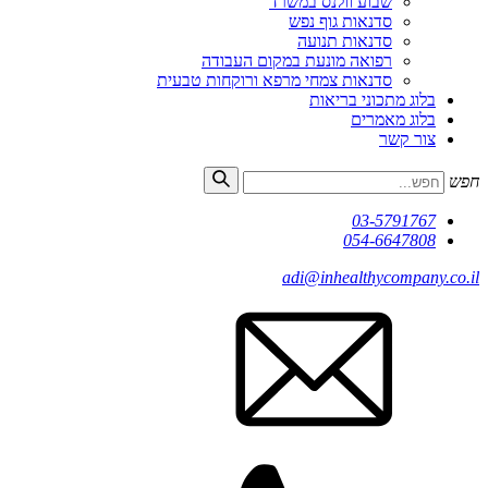
שבוע וולנס במשרד
סדנאות גוף נפש
סדנאות תנועה
רפואה מונעת במקום העבודה
סדנאות צמחי מרפא ורוקחות טבעית
בלוג מתכוני בריאות
בלוג מאמרים
צור קשר
חפש
03-5791767
054-6647808
adi@inhealthycompany.co.il