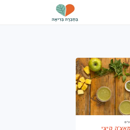
בחברה
בריאה
נים
אצ'ה קיצי