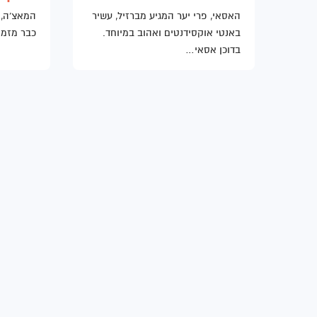
סדנאות תנועה
עמדת ארוחת בוקר
הרצאות מעוררות השראה
האסאי, פרי יער המגיע מברזיל, עשיר
המאצ'ה, 
באנטי אוקסידנטים ואהוב במיוחד.
כבר מזמן
דוכן ישראלי ליום העצמאות
רפואה מונעת במקום העבודה
בדוכן אסאי…
סדנאות צמחי מרפא ורוקחות טבעית
עמדת קישים, טורטיות וסלטים לשבועות