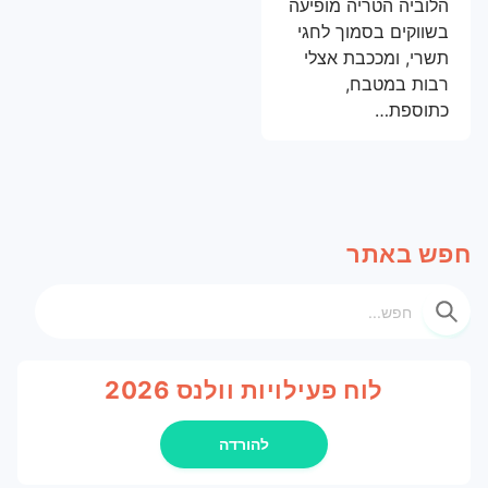
הלוביה הטריה מופיעה
סדנאות תנועה
עמדת ארוחת בוקר
הרצאות מעוררות השראה
בשווקים בסמוך לחגי
תשרי, ומככבת אצלי
דוכן ישראלי ליום העצמאות
רפואה מונעת במקום העבודה
רבות במטבח,
כתוספת…
סדנאות צמחי מרפא ורוקחות טבעית
עמדת קישים, טורטיות וסלטים לשבועות
חפש באתר
חפש
לוח פעילויות וולנס 2026
להורדה