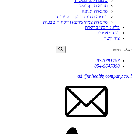
שבוע וולנס במשרד
סדנאות גוף נפש
סדנאות תנועה
רפואה מונעת במקום העבודה
סדנאות צמחי מרפא ורוקחות טבעית
בלוג מתכוני בריאות
בלוג מאמרים
צור קשר
חפש
03-5791767
054-6647808
adi@inhealthycompany.co.il