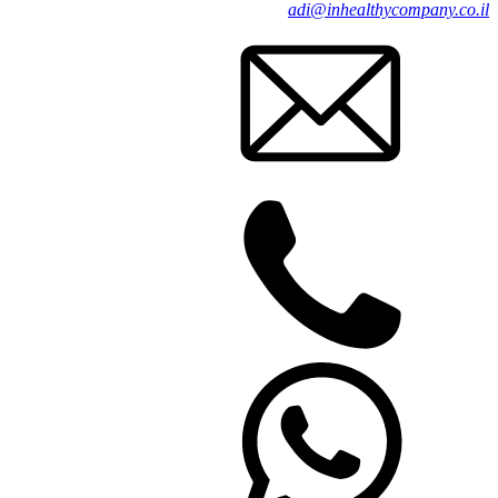
adi@inhealthycompany.co.il