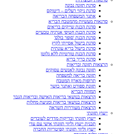
סדנת תזונה נבונה
סדנת ניקוי רעלים – דיטוקס
אתגר המשפחה הבריאה
סדנאות מעשיות מהמטבח הבריא
סדנת הכנת שייקים בריאים
סדנת הכנת חטיפי אנרגיה טבעיים
סדנת הכנת 'סופר בולס'
סדנת בישול אסייתי לקיץ
סדנת בישול בריא עונתית
סדנת הכנת טורטיות ללא גלוטן
סדנת כריך בריא
הרצאות תזונה ובריאות
תזונה נבונה לאנשים עסוקים
תזונה בריאה למשפחה
תרופות מארון המטבח
תזונת ספורט ואתגר כושר
המזווה הבריא
הרצאות בנושאי בריאות האישה ובריאות הגבר
הרצאות בנושאי בריאות ומניעת מחלות
הרצאות מעוררות השראה
ייעוץ תזונתי
ייעוץ תזונתי ובדיקות מדדים לעובדים
תכנית ייעוץ וליווי תזונתי אישי עם עדי
ייעוץ וליווי תזונתי קפיטריות החברה