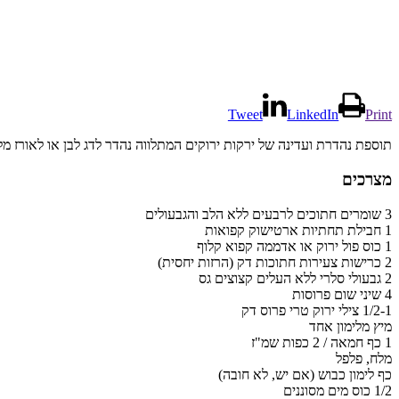
Tweet
LinkedIn
Print
תוספת נהדרת ועדינה של ירקות ירוקים המתלווה נהדר לדג לבן או לאורז מל
מצרכים
3 שומרים חתוכים לרבעים ללא הלב והגבעולים
1 חבילת תחתיות ארטישוק קפואות
1 כוס פול ירוק או אדממה קפוא קלוף
2 כרישות צעירות חתוכות דק (הרזות יחסית)
2 גבעולי סלרי ללא העלים קצוצים גס
4 שיני שום פרוסות
1/2-1 צילי ירוק טרי פרוס דק
מיץ מלימון אחד
1 כף חמאה / 2 כפות שמ"ז
מלח, פלפל
כף לימון כבוש (אם יש, לא חובה)
1/2 כוס מים מסוננים