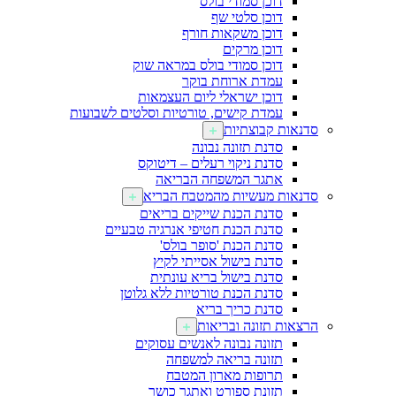
דוכן סמודי בולס
דוכן סלטי שף
דוכן משקאות חורף
דוכן מרקים
דוכן סמודי בולס במראה שוק
עמדת ארוחת בוקר
דוכן ישראלי ליום העצמאות
עמדת קישים, טורטיות וסלטים לשבועות
סדנאות קבוצתיות
סדנת תזונה נבונה
סדנת ניקוי רעלים – דיטוקס
אתגר המשפחה הבריאה
סדנאות מעשיות מהמטבח הבריא
סדנת הכנת שייקים בריאים
סדנת הכנת חטיפי אנרגיה טבעיים
סדנת הכנת 'סופר בולס'
סדנת בישול אסייתי לקיץ
סדנת בישול בריא עונתית
סדנת הכנת טורטיות ללא גלוטן
סדנת כריך בריא
הרצאות תזונה ובריאות
תזונה נבונה לאנשים עסוקים
תזונה בריאה למשפחה
תרופות מארון המטבח
תזונת ספורט ואתגר כושר