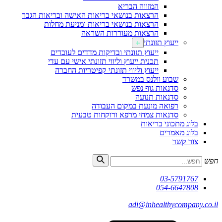
המזווה הבריא
הרצאות בנושאי בריאות האישה ובריאות הגבר
הרצאות בנושאי בריאות ומניעת מחלות
הרצאות מעוררות השראה
ייעוץ תזונתי
ייעוץ תזונתי ובדיקות מדדים לעובדים
תכנית ייעוץ וליווי תזונתי אישי עם עדי
ייעוץ וליווי תזונתי קפיטריות החברה
שבוע וולנס במשרד
סדנאות גוף נפש
סדנאות תנועה
רפואה מונעת במקום העבודה
סדנאות צמחי מרפא ורוקחות טבעית
בלוג מתכוני בריאות
בלוג מאמרים
צור קשר
חפש
03-5791767
054-6647808
adi@inhealthycompany.co.il