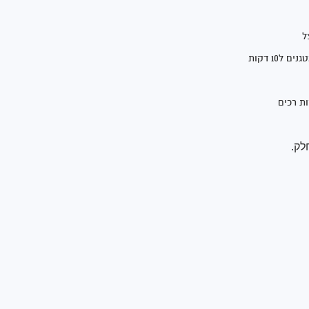
ל
10 דקות
לק.