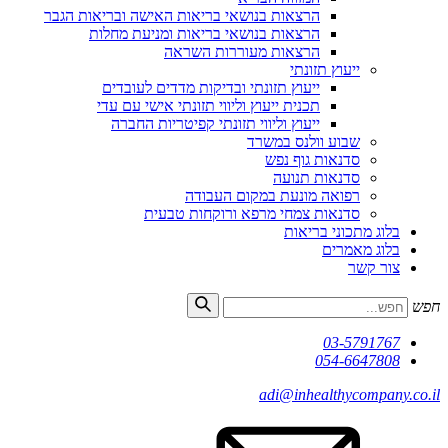
הרצאות בנושאי בריאות האישה ובריאות הגבר
הרצאות בנושאי בריאות ומניעת מחלות
הרצאות מעוררות השראה
ייעוץ תזונתי
ייעוץ תזונתי ובדיקות מדדים לעובדים
תכנית ייעוץ וליווי תזונתי אישי עם עדי
ייעוץ וליווי תזונתי קפיטריות החברה
שבוע וולנס במשרד
סדנאות גוף נפש
סדנאות תנועה
רפואה מונעת במקום העבודה
סדנאות צמחי מרפא ורוקחות טבעית
בלוג מתכוני בריאות
בלוג מאמרים
צור קשר
חפש
03-5791767
054-6647808
adi@inhealthycompany.co.il