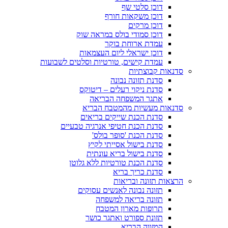
דוכן סלטי שף
דוכן משקאות חורף
דוכן מרקים
דוכן סמודי בולס במראה שוק
עמדת ארוחת בוקר
דוכן ישראלי ליום העצמאות
עמדת קישים, טורטיות וסלטים לשבועות
סדנאות קבוצתיות
סדנת תזונה נבונה
סדנת ניקוי רעלים – דיטוקס
אתגר המשפחה הבריאה
סדנאות מעשיות מהמטבח הבריא
סדנת הכנת שייקים בריאים
סדנת הכנת חטיפי אנרגיה טבעיים
סדנת הכנת 'סופר בולס'
סדנת בישול אסייתי לקיץ
סדנת בישול בריא עונתית
סדנת הכנת טורטיות ללא גלוטן
סדנת כריך בריא
הרצאות תזונה ובריאות
תזונה נבונה לאנשים עסוקים
תזונה בריאה למשפחה
תרופות מארון המטבח
תזונת ספורט ואתגר כושר
המזווה הבריא