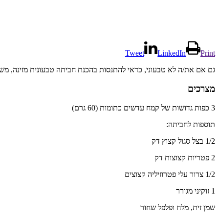
Tweet
LinkedIn
Print
גם אם את/ה לא טבעוני, כדאי להתנסות בהכנת חביתה טבעונית מזינה, משביעה מאוד ועשירה בחלבון (18 גרם חלבון!). זו אופצי
מצרכים
3 כפות גדושות של קמח עדשים כתומות (60 גרם)
תוספות לחביתה:
1/2 בצל סגול קצוץ דק
2 פטריות קצוצות דק
1/2 צרור עלי פטרוזיליה קצוצים
1 זוקיני מגורר
שמן זית, מלח ופלפל שחור