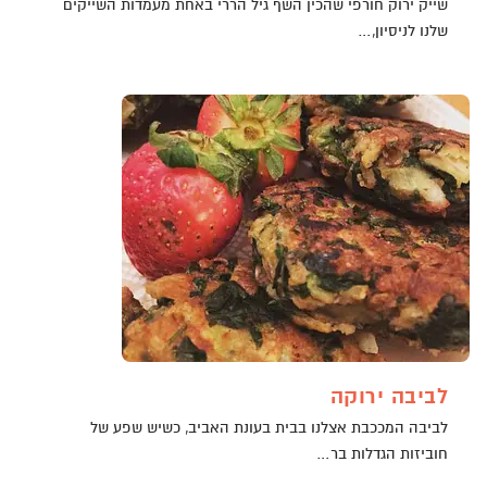
שייק ירוק חורפי שהכין השף גיל הררי באחת מעמדות השייקים
שלנו לניסיון,…
לביבה ירוקה
לביבה המככבת אצלנו בבית בעונת האביב, כשיש שפע של
חוביזות הגדלות בר…