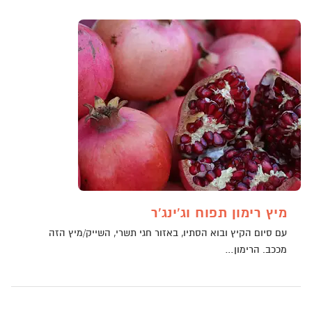
מיץ רימון תפוח וג'ינג'ר
עם סיום הקיץ ובוא הסתיו, באזור חגי תשרי, השייק/מיץ הזה
מככב. הרימון…