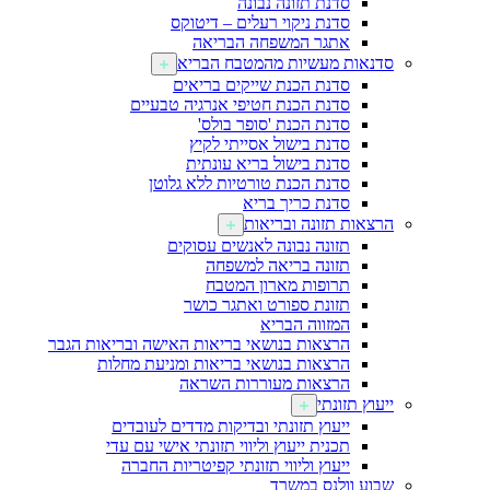
סדנת תזונה נבונה
סדנת ניקוי רעלים – דיטוקס
אתגר המשפחה הבריאה
סדנאות מעשיות מהמטבח הבריא
סדנת הכנת שייקים בריאים
סדנת הכנת חטיפי אנרגיה טבעיים
סדנת הכנת 'סופר בולס'
סדנת בישול אסייתי לקיץ
סדנת בישול בריא עונתית
סדנת הכנת טורטיות ללא גלוטן
סדנת כריך בריא
הרצאות תזונה ובריאות
תזונה נבונה לאנשים עסוקים
תזונה בריאה למשפחה
תרופות מארון המטבח
תזונת ספורט ואתגר כושר
המזווה הבריא
הרצאות בנושאי בריאות האישה ובריאות הגבר
הרצאות בנושאי בריאות ומניעת מחלות
הרצאות מעוררות השראה
ייעוץ תזונתי
ייעוץ תזונתי ובדיקות מדדים לעובדים
תכנית ייעוץ וליווי תזונתי אישי עם עדי
ייעוץ וליווי תזונתי קפיטריות החברה
שבוע וולנס במשרד