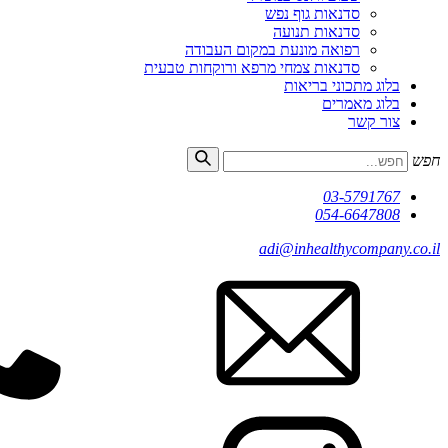
סדנאות גוף נפש
סדנאות תנועה
רפואה מונעת במקום העבודה
סדנאות צמחי מרפא ורוקחות טבעית
בלוג מתכוני בריאות
בלוג מאמרים
צור קשר
חפש
03-5791767
054-6647808
adi@inhealthycompany.co.il