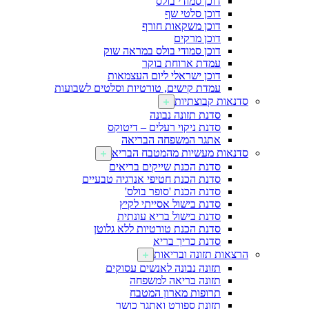
דוכן סמודי בולס
דוכן סלטי שף
דוכן משקאות חורף
דוכן מרקים
דוכן סמודי בולס במראה שוק
עמדת ארוחת בוקר
דוכן ישראלי ליום העצמאות
עמדת קישים, טורטיות וסלטים לשבועות
סדנאות קבוצתיות
סדנת תזונה נבונה
סדנת ניקוי רעלים – דיטוקס
אתגר המשפחה הבריאה
סדנאות מעשיות מהמטבח הבריא
סדנת הכנת שייקים בריאים
סדנת הכנת חטיפי אנרגיה טבעיים
סדנת הכנת 'סופר בולס'
סדנת בישול אסייתי לקיץ
סדנת בישול בריא עונתית
סדנת הכנת טורטיות ללא גלוטן
סדנת כריך בריא
הרצאות תזונה ובריאות
תזונה נבונה לאנשים עסוקים
תזונה בריאה למשפחה
תרופות מארון המטבח
תזונת ספורט ואתגר כושר