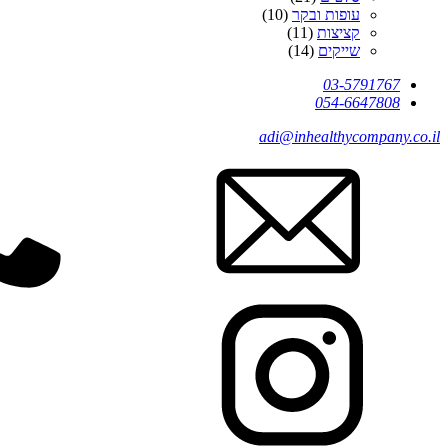
עופות ובקר
(10)
קציצות
(11)
שייקים
(14)
03-5791767
054-6647808
adi@inhealthycompany.co.il