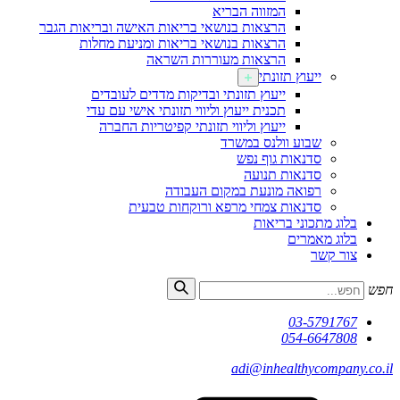
המזווה הבריא
הרצאות בנושאי בריאות האישה ובריאות הגבר
הרצאות בנושאי בריאות ומניעת מחלות
הרצאות מעוררות השראה
ייעוץ תזונתי
ייעוץ תזונתי ובדיקות מדדים לעובדים
תכנית ייעוץ וליווי תזונתי אישי עם עדי
ייעוץ וליווי תזונתי קפיטריות החברה
שבוע וולנס במשרד
סדנאות גוף נפש
סדנאות תנועה
רפואה מונעת במקום העבודה
סדנאות צמחי מרפא ורוקחות טבעית
בלוג מתכוני בריאות
בלוג מאמרים
צור קשר
חפש
03-5791767
054-6647808
adi@inhealthycompany.co.il